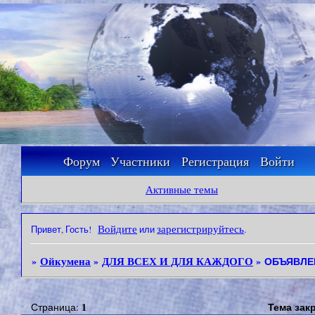
Ойкумена
Форум
Участники
Регистрация
Войти
Активные темы
Войдите
зарегистрируйтесь
Привет, Гость!
или
.
Ойкумена
ДЛЯ ВСЕХ И ДЛЯ КАЖДОГО
»
»
»
ОБЪЯВЛЕ
1
Тема зак
Страница: