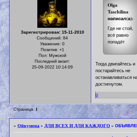
Olga
Taschilina
написал(а):
Где не стой,
Зарегистрирован
: 15-11-2010
всё равно
Сообщений:
84
попадёт
Уважение:
0
Позитив:
+1
Пол:
Мужской
Последний визит:
Тогда двигайтесь и
25-09-2022 10:14:09
постарайтесь не
останавливаться н
достигнутом.
0
1
Страница:
Ойкумена
ДЛЯ ВСЕХ И ДЛЯ КАЖДОГО
»
»
»
ОБЪЯВЛЕ