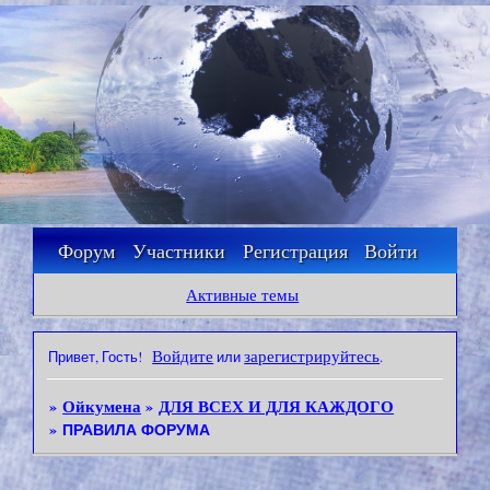
Ойкумена
Форум
Участники
Регистрация
Войти
Активные темы
Войдите
зарегистрируйтесь
Привет, Гость!
или
.
Ойкумена
ДЛЯ ВСЕХ И ДЛЯ КАЖДОГО
»
»
»
ПРАВИЛА ФОРУМА